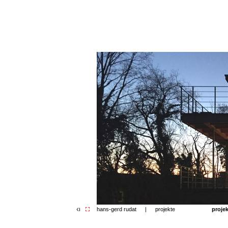
proje
hans-gerd rudat
|
projekte